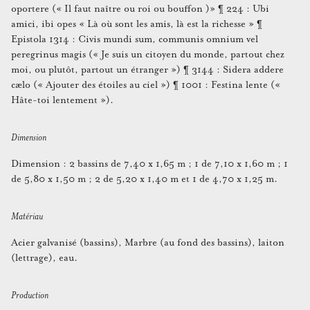
oportere (« Il faut naître ou roi ou bouffon )» ¶ 224 : Ubi
amici, ibi opes « Là où sont les amis, là est la richesse » ¶
Epistola 1314 : Civis mundi sum, communis omnium vel
peregrinus magis (« Je suis un citoyen du monde, partout chez
moi, ou plutôt, partout un étranger ») ¶ 3144 : Sidera addere
cælo (« Ajouter des étoiles au ciel ») ¶ 1001 : Festina lente («
Hâte-toi lentement »).
Dimension
Dimension : 2 bassins de 7,40 x 1,65 m ; 1 de 7,10 x 1,60 m ; 1
de 5,80 x 1,50 m ; 2 de 5,20 x 1,40 m et 1 de 4,70 x 1,25 m.
Matériau
Acier galvanisé (bassins), Marbre (au fond des bassins), laiton
(lettrage), eau.
Production