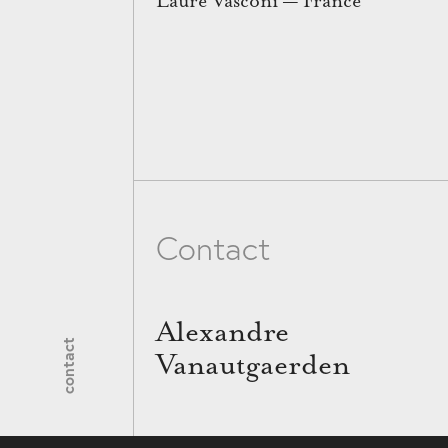
Laure Vasconi — France
Contact
Alexandre
contact
Vanautgaerden