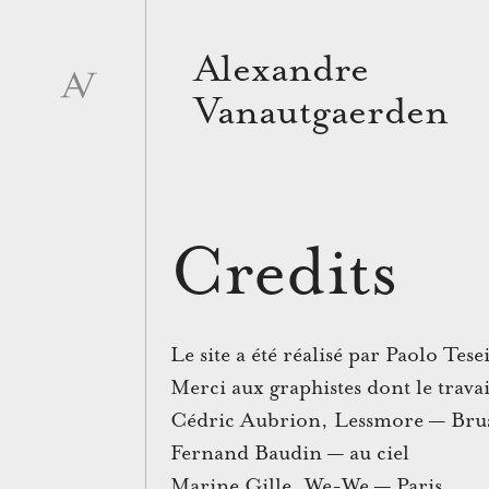
skip
Alexandre
navigation
Vanautgaerden
Credits
Le site a été réalisé par Paolo Tese
Merci aux graphistes dont le travai
Cédric Aubrion, Lessmore — Brus
Fernand Baudin — au ciel
Marine Gille,
We-We
— Paris