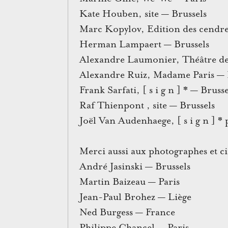
Kate Houben,
site
— Brussels
Marc Kopylov,
Edition des cendr
Herman Lampaert — Brussels
Alexandre Laumonier,
Théâtre de
Alexandre Ruiz,
Madame Paris
— 
Frank Sarfati, [ s i g n ] * — Brusse
Raf Thienpont ,
site
— Brussels
Joël Van Audenhaege, [ s i g n ] * 
Merci aussi aux photographes et ci
André Jasinski — Brussels
Martin Baizeau — Paris
Jean-Paul Brohez — Liège
Ned Burgess — France
Philippe Chancel — Paris