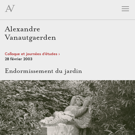
skip
navigation
Alexandre
Vanautgaerden
Colloque et journées d’études
28 février 2003
Endormissement du jardin